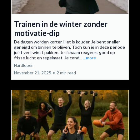
Trainen in de winter zonder
motivatie-dip
De dagen worden korter. Het is kouder. Je bent sneller
geneigd om binnen te blijven. Toch kun je in deze periode
juist veel winst pakken. Je lichaam reageert goed op
frisse lucht en regelmaat. Je cond...
...more
Hardlopen
November 21, 2025
•
2 min read