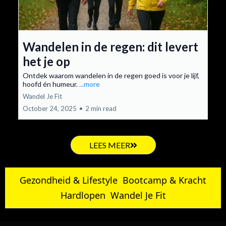
Wandelen in de regen: dit levert
het je op
Ontdek waarom wandelen in de regen goed is voor je lijf,
hoofd én humeur.
...more
Wandel Je Fit
October 24, 2025
•
2 min read
LEES MEER
Gezondheid & Lifestyle
Bootcamp & Kracht
Hardlopen
Wandel Je Fit